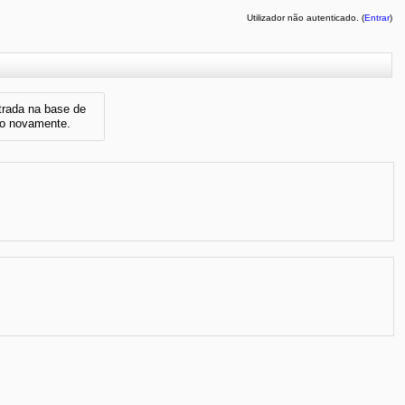
Utilizador não autenticado. (
Entrar
)
ntrada na base de
so novamente.